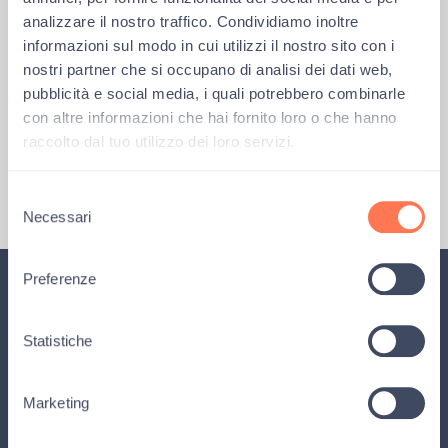
operatori sanitari, i volontari”.
analizzare il nostro traffico. Condividiamo inoltre
informazioni sul modo in cui utilizzi il nostro sito con i
nostri partner che si occupano di analisi dei dati web,
pubblicità e social media, i quali potrebbero combinarle
Precedente
Successiva
con altre informazioni che hai fornito loro o che hanno
Il vice ministro Cecilia Guerra ha visitato la Casa dei Risvegli Luca De Nigris
Fabio Bonifacci alla Casa dei Risvegli Luca De Nigris
raccolto dal tuo utilizzo dei loro servizi.
Selezione
Necessari
del
consenso
Preferenze
Iscriviti alla newsletter
Statistiche
Rimani aggiornato su tutte le
novità
, i
progetti
,
le
attività
e le
storie
di Gli amici di Luca, e ricevi
Marketing
il
magazine
della fondazione.