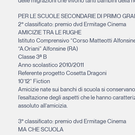
delle migrazioni che vivono tanti bambini della no
PER LE SCUOLE SECONDARIE DI PRIMO GR
2° classificato: premio dvd Ermitage Cinema
AMICIZIE TRA LE RUGHE
Istituto Comprensivo “Corso Matteotti Alfonsine
“A.Oriani” Alfonsine (RA)
Classe 3ª B
Anno scolastico 2010/2011
Referente progetto Cosetta Dragoni
10’12” Fiction
Amicizie nate sui banchi di scuola si conservan
l’esaltazione degli aspetti che le hanno caratter
assoluto all’amicizia.
3° classificato: premio dvd Ermitage Cinema
MA CHE SCUOLA