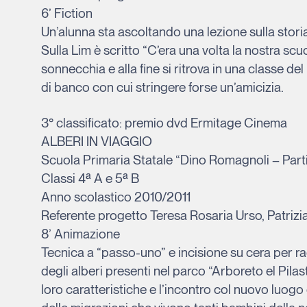
6’ Fiction
Un’alunna sta ascoltando una lezione sulla storia 
Sulla Lim è scritto “C’era una volta la nostra scuo
sonnecchia e alla fine si ritrova in una classe 
di banco con cui stringere forse un’amicizia.
3° classificato: premio dvd Ermitage Cinema
ALBERI IN VIAGGIO
Scuola Primaria Statale “Dino Romagnoli – Part
Classi 4ª A e 5ª B
Anno scolastico 2010/2011
Referente progetto Teresa Rosaria Urso, Patrizi
8’ Animazione
Tecnica a “passo-uno” e incisione su cera per rac
degli alberi presenti nel parco “Arboreto el Pila
loro caratteristiche e l’incontro col nuovo luo