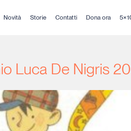
Novità
Storie
Contatti
Dona ora
5×1
emio Luca De Nigris 2