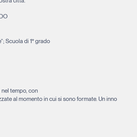
stra città.
ADO
”; Scuola di 1° grado
o nel tempo, con
izzate al momento in cui si sono formate. Un inno