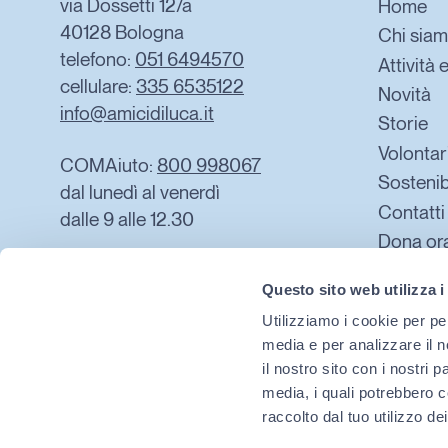
via Dossetti 12/a
Home
40128 Bologna
Chi sia
telefono:
051 6494570
Attività 
cellulare:
335 6535122
Novità
info@amicidiluca.it
Storie
Volontar
COMAiuto:
800 998067
Sostenib
dal lunedì al venerdì
Contatti
dalle 9 alle 12.30
Dona or
5×1000
Privacy Policy
Questo sito web utilizza i
Cookie Policy
Utilizziamo i cookie per pe
media e per analizzare il n
Contributi superiori
il nostro sito con i nostri 
ai 10.000 euro
media, i quali potrebbero c
raccolto dal tuo utilizzo dei