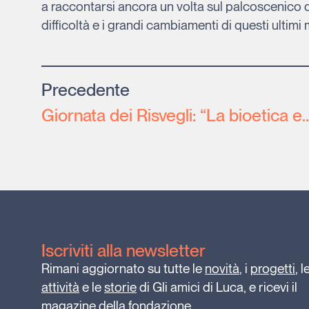
a raccontarsi ancora un volta sul palcoscenico d
difficoltà e i grandi cambiamenti di questi ultimi 
Precedente
Giornata dei Risvegli: “La bioetica e i cinque sensi” convegno p
Iscriviti alla newsletter
Rimani aggiornato su tutte le
novità
, i
progetti
, l
attività
e le
storie
di Gli amici di Luca, e ricevi il
magazine
della fondazione.