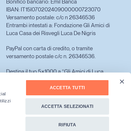
Bonifico bancario: Emil Banca
IBAN: IT15I070202409000000723070
Versamento postale: c/c n 26346536
Entrambi intestati a: Fondazione Gli Amici di
Luca Casa dei Risvegli Luca De Nigris
PayPal con carta di credito, o tramite
versamento postale c/c n. 26346536.
Destina il tuo 5×1000 a “Gli Amici di Luca
Casa dei Risvegli Luca De Nigris ets“.
ACCETTA TUTTI
ial
ilizzi
ACCETTA SELEZIONATI
RIFIUTA