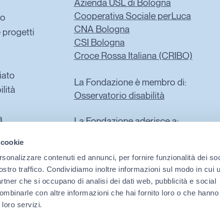
Azienda USL di Bologna
Cooperativa Sociale perLuca
mo
CNA Bologna
e progetti
CSI Bologna
Croce Rossa Italiana (CRIBO)
iato
La Fondazione è membro di:
ilità
Osservatorio disabilità
a
La Fondazione aderisce a:
FISH
 cookie
La Rete
rsonalizzare contenuti ed annunci, per fornire funzionalità dei soc
VOLABO
ostro traffico. Condividiamo inoltre informazioni sul modo in cui ut
partner che si occupano di analisi dei dati web, pubblicità e social
ombinarle con altre informazioni che hai fornito loro o che hanno
 loro servizi.