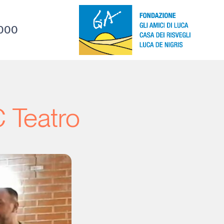
000
C Teatro