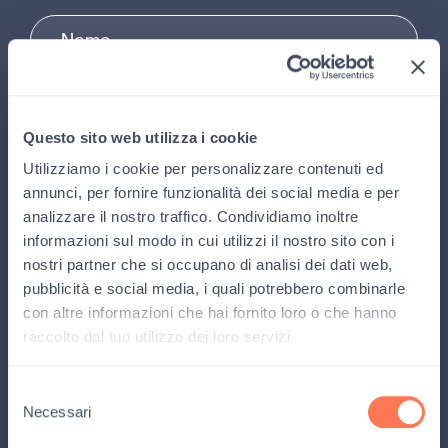
Questo sito web utilizza i cookie
Utilizziamo i cookie per personalizzare contenuti ed
Ambito di interesse
annunci, per fornire funzionalità dei social media e per
Operatore sanitario
Familiare
Altro
analizzare il nostro traffico. Condividiamo inoltre
informazioni sul modo in cui utilizzi il nostro sito con i
Privacy Policy
*
nostri partner che si occupano di analisi dei dati web,
Leggi la
Privacy Policy
e rimani aggiornato su tutte le novità, i
pubblicità e social media, i quali potrebbero combinarle
progetti, le attività e le storie di Gli amici di Luca, e ricevi il
con altre informazioni che hai fornito loro o che hanno
magazine della fondazione.
raccolto dal tuo utilizzo dei loro servizi.
ISCRIVITI
Selezione
Necessari
del
consenso