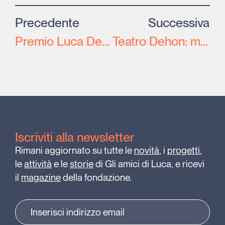
Precedente
Successiva
Premio Luca De Nigris 2015 – i premiati
Teatro Dehon: magnifico teatrino errante
Iscriviti alla newsletter
Rimani aggiornato su tutte le
novità
, i
progetti
,
le
attività
e le
storie
di Gli amici di Luca, e ricevi
il
magazine
della fondazione.