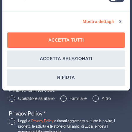
le
attività
e le
storie
di Gli amici di Luca, e ricevi
il
magazine
della fondazione.
Mostra dettagli
ACCETTA TUTTI
ACCETTA SELEZIONATI
RIFIUTA
Ambito di interesse
Operatore sanitario
Familiare
Altro
Privacy Policy
*
Leggi la
Privacy Policy
e rimani aggiornato su tutte le novità, i
progetti, le attività e le storie di Gli amici di Luca, e ricevi il
magazine della fondazione.