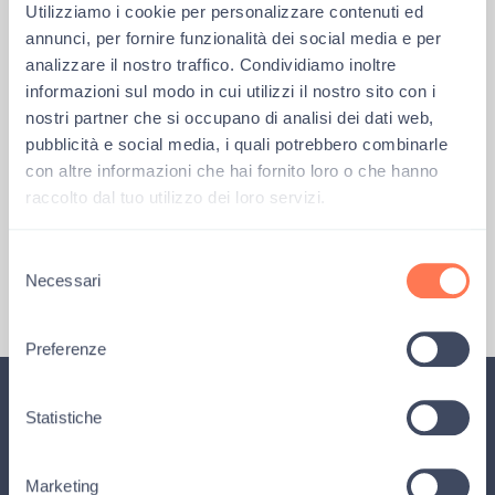
insieme è sempre viva, sempre con noi, in
Utilizziamo i cookie per personalizzare contenuti ed
questo cantiere perennemente aperto, in
annunci, per fornire funzionalità dei social media e per
questo progetto di lode mai finito, in questa
analizzare il nostro traffico. Condividiamo inoltre
avventura che non vuole saperne di chiudersi.
informazioni sul modo in cui utilizzi il nostro sito con i
nostri partner che si occupano di analisi dei dati web,
pubblicità e social media, i quali potrebbero combinarle
con altre informazioni che hai fornito loro o che hanno
Precedente
Successiva
raccolto dal tuo utilizzo dei loro servizi.
Conferenza disabilità -12 e 13 luglio a Bologna
Il vice ministro Cecilia Guerra ha visitato la Casa dei Risvegli Luca De Nigris
Selezione
Necessari
del
consenso
Preferenze
Statistiche
Iscriviti alla newsletter
Rimani aggiornato su tutte le
novità
, i
progetti
,
Marketing