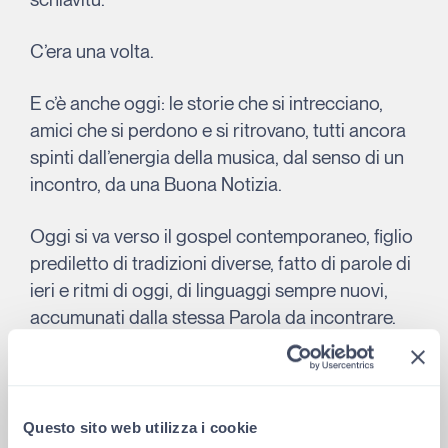
C’era una volta.
E c’è anche oggi: le storie che si intrecciano,
amici che si perdono e si ritrovano, tutti ancora
spinti dall’energia della musica, dal senso di un
incontro, da una Buona Notizia.
Oggi si va verso il gospel contemporaneo, figlio
prediletto di tradizioni diverse, fatto di parole di
ieri e ritmi di oggi, di linguaggi sempre nuovi,
accumunati dalla stessa Parola da incontrare.
Questo gruppo è cambiato nel tempo, per
composizione e caratteristiche, ma la fonte è
sempre quella, la Persona che ci chiama
Questo sito web utilizza i cookie