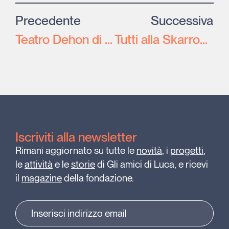
Precedente
Successiva
Teatro Dehon di Bologna: 18 giugno ultimo appuntamento della rassegna “Diverse abilità in scena”
Tutti alla Skarrozzata domenica 9 giugno
Iscriviti alla newsletter
Rimani aggiornato su tutte le
novità
, i
progetti
,
le
attività
e le
storie
di Gli amici di Luca, e ricevi
il
magazine
della fondazione.