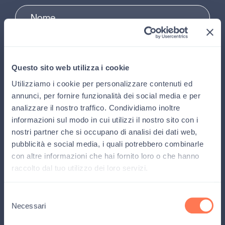
Questo sito web utilizza i cookie
Ambito di interesse
Utilizziamo i cookie per personalizzare contenuti ed
annunci, per fornire funzionalità dei social media e per
Operatore sanitario
Familiare
Altro
analizzare il nostro traffico. Condividiamo inoltre
informazioni sul modo in cui utilizzi il nostro sito con i
Privacy Policy
*
nostri partner che si occupano di analisi dei dati web,
Leggi la
Privacy Policy
e rimani aggiornato su tutte le novità, i
pubblicità e social media, i quali potrebbero combinarle
progetti, le attività e le storie di Gli amici di Luca, e ricevi il
con altre informazioni che hai fornito loro o che hanno
magazine della fondazione.
raccolto dal tuo utilizzo dei loro servizi.
ISCRIVITI
Selezione
Necessari
del
consenso