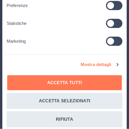
Preferenze
Statistiche
Marketing
Ambito di interesse
Operatore sanitario
Familiare
Altro
Mostra dettagli
Privacy Policy
*
Leggi la
Privacy Policy
e rimani aggiornato su tutte le novità, i
progetti, le attività e le storie di Gli amici di Luca, e ricevi il
ACCETTA TUTTI
magazine della fondazione.
ACCETTA SELEZIONATI
ISCRIVITI
RIFIUTA