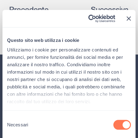
Precedente
Successiva
È uscito “Gli amici di Luca magazine” n. 55/56
Al Teatro Dehon il musical “Siamo tutti sulla stessa B…Arca”
Questo sito web utilizza i cookie
Utilizziamo i cookie per personalizzare contenuti ed
annunci, per fornire funzionalità dei social media e per
analizzare il nostro traffico. Condividiamo inoltre
informazioni sul modo in cui utilizzi il nostro sito con i
Iscriviti alla newsletter
nostri partner che si occupano di analisi dei dati web,
pubblicità e social media, i quali potrebbero combinarle
Rimani aggiornato su tutte le
novità
, i
progetti
,
con altre informazioni che hai fornito loro o che hanno
le
attività
e le
storie
di Gli amici di Luca, e ricevi
raccolto dal tuo utilizzo dei loro servizi.
il
magazine
della fondazione.
Selezione
Necessari
del
consenso