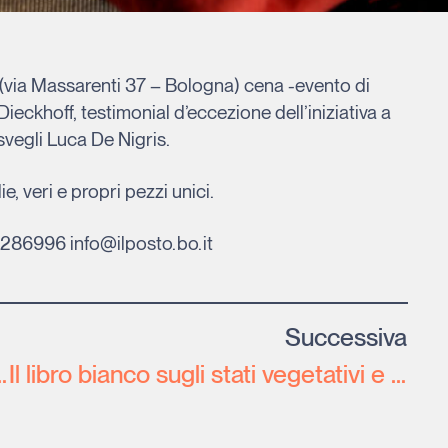
 (via Massarenti 37 – Bologna) cena -evento di
ieckhoff, testimonial d’eccezione dell’iniziativa a
svegli Luca De Nigris.
e, veri e propri pezzi unici.
2286996 info@ilposto.bo.it
Successiva
zionale dei Risvegli 2010
Il libro bianco sugli stati vegetativi e di minima coscienza: uno strumento di lavoro