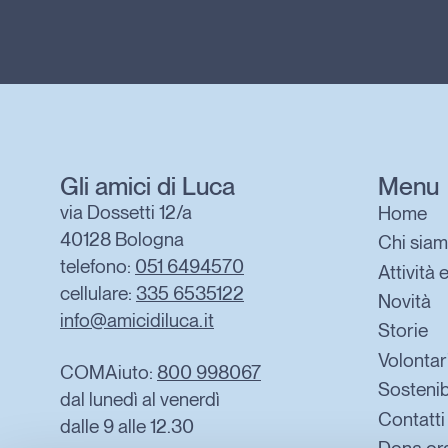
Gli amici di Luca
Menu
via Dossetti 12/a
Home
40128 Bologna
Chi sia
telefono:
051 6494570
Attività 
cellulare:
335 6535122
Novità
info@amicidiluca.it
Storie
Volontar
COMAiuto:
800 998067
Sostenib
dal lunedì al venerdì
Contatti
dalle 9 alle 12.30