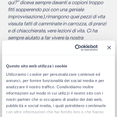
qui?” diceva sempre davanti a copioni troppo
fitti sopperendo poi con una geniale
improvvisazione.),rimangono quei pezzi di vita
vissuta fatti di camminate in carrozza, di pranzi
e di chiacchierate, vere lezioni di vita. Ci ha
sempre aiutato a far vivere la nostra
manifestazione con Maurizio Cevenini che era
sempre con noi ed insieme a lei a pedalare nella
“Befana in bicicletta” e dopo a chiederci i il
perché di quella scomparsa: “Maurizio, una
Questo sito web utilizza i cookie
persona stupenda – dice – che consideravo il
Utilizziamo i cookie per personalizzare contenuti ed
mio quarto figlio assieme ad Elisabetta,
annunci, per fornire funzionalità dei social media e per
Riccardo e…”. E Marina purtroppo scomparsa
analizzare il nostro traffico. Condividiamo inoltre
informazioni sul modo in cui utilizzi il nostro sito con i
anni fa che diventa insieme a Luca quel figlio
nostri partner che si occupano di analisi dei dati web,
ingiustamente perduto, oggetto di riflessioni, di
pubblicità e social media, i quali potrebbero combinarle
vicinanza, di saggezza. La saggezza condita da
con altre informazioni che hai fornito loro o che hanno
battute, aneddoti che sono immutati anche oggi