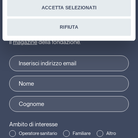
ACCETTA SELEZIONATI
Iscriviti alla newsletter
Rimani aggiornato su tutte le
novità
, i
progetti
,
RIFIUTA
le
attività
e le
storie
di Gli amici di Luca, e ricevi
il
magazine
della fondazione.
Ambito di interesse
Operatore sanitario
Familiare
Altro